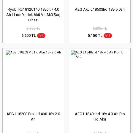
Ryobi Rc18120140 18volt / 4,0
AEG Akü L1850Shd 18v-5.0ah
Ah Li-ıon Yedek Akü Ve Akü Şarj
Cihazı
6.900 TL
5.806 TL
6.600 TL
5.150 TL
%4
%11
AEG L1820S Pro Hd Akü 18v 2.0
AEG L1840shd 18v 4.0 Ah Pro
Ah
Hd Akü