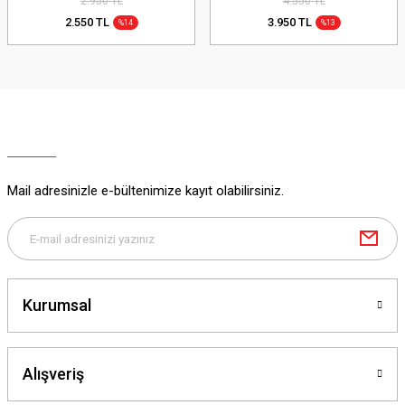
2.950 TL
4.550 TL
2.550 TL
3.950 TL
%14
%13
Mail adresinizle e-bültenimize kayıt olabilirsiniz.
Kurumsal
Alışveriş