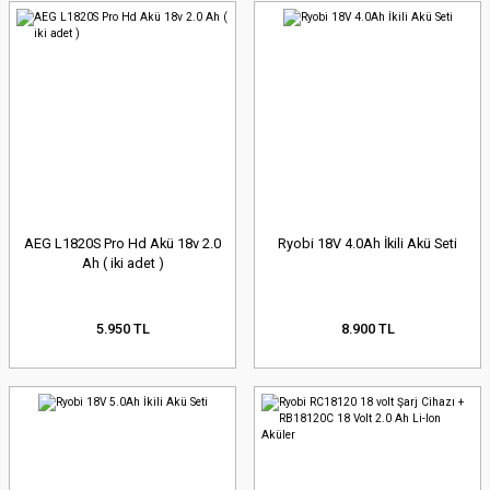
AEG L1820S Pro Hd Akü 18v 2.0
Ryobi 18V 4.0Ah İkili Akü Seti
Ah ( iki adet )
5.950 TL
8.900 TL