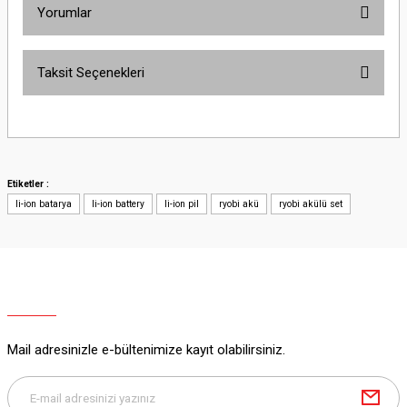
Yorumlar
Taksit Seçenekleri
Bu ürüne ilk yorumu siz yapın!
Yorum Yaz
Etiketler :
li-ion batarya
li-ion battery
li-ion pil
ryobi akü
ryobi akülü set
Mail adresinizle e-bültenimize kayıt olabilirsiniz.