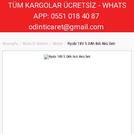
TÜM KARGOLAR ÜCRETSİZ - WHATS
APP: 0551 018 40 8
7
odinticaret@gmail.com
Anasayfa
Akülü El Aletleri
Aküler
Ryobi 18V 5.0Ah İkili Akü Seti