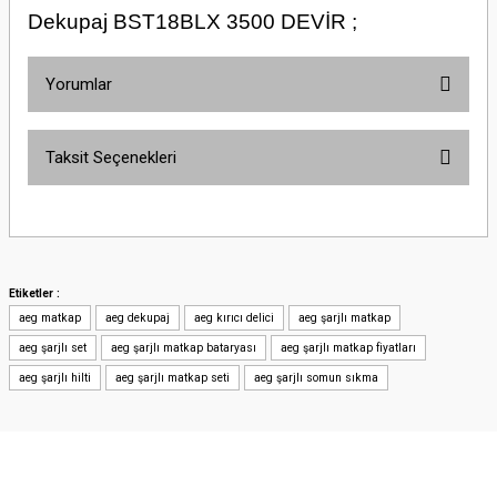
Dekupaj BST18BLX 3500 DEVİR ;
Yorumlar
Taksit Seçenekleri
Bu ürüne ilk yorumu siz yapın!
Yorum Yaz
Etiketler :
aeg matkap
aeg dekupaj
aeg kırıcı delici
aeg şarjlı matkap
aeg şarjlı set
aeg şarjlı matkap bataryası
aeg şarjlı matkap fiyatları
aeg şarjlı hilti
aeg şarjlı matkap seti
aeg şarjlı somun sıkma