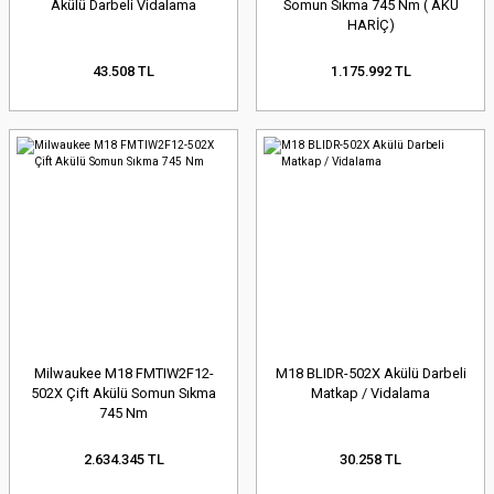
Akülü Darbeli Vidalama
Somun Sıkma 745 Nm ( AKÜ
HARİÇ)
43.508 TL
1.175.992 TL
Milwaukee M18 FMTIW2F12-
M18 BLIDR-502X Akülü Darbeli
502X Çift Akülü Somun Sıkma
Matkap / Vidalama
745 Nm
2.634.345 TL
30.258 TL