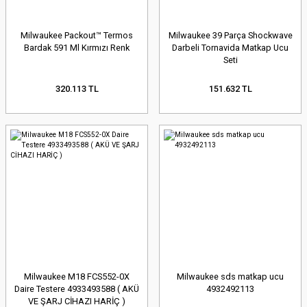
Milwaukee Packout™ Termos
Milwaukee 39 Parça Shockwave
Bardak 591 Ml Kırmızı Renk
Darbeli Tornavida Matkap Ucu
Seti
320.113 TL
151.632 TL
Milwaukee M18 FCS552-0X
Milwaukee sds matkap ucu
Daire Testere 4933493588 ( AKÜ
4932492113
VE ŞARJ CİHAZI HARİÇ )