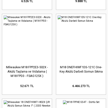
6.526 TL
9.888 TL
Milwaukee M18 FPP2E3-502X -
M18 ONEFHIWF1DS-121C One-
Akülü Taşlama ve Vidalama (
Key Akülü Darbeli Somun Sıkma
M18 FPD3 - FSAG125X )
52.671 TL
6.466.273 TL