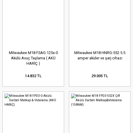
Milwaukee M18 FSAG 125x-0
Milwaukee M18 HNRG-552 5.5
Akülü Avuç Taşlama ( AKÜ
amper aküler ve şarj cihazı
HARİÇ )
14.832 TL
29.005 TL