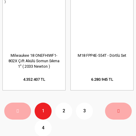
Milwaukee 18 ONEFHIWF1-
M18 FPP4E-554T - Dörtlü Set
802X Çift Akülü Somun Sıkma
1'' ( 2033 Newton )
4.352.407 TL
6.280.945 TL
1
2
3
4