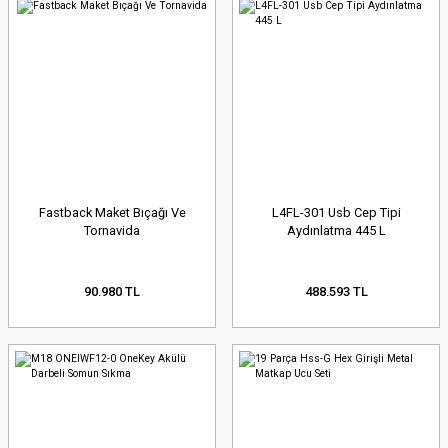
Fastback Maket Bıçağı Ve
L4FL-301 Usb Cep Tipi
Tornavida
Aydınlatma 445 L
90.980 TL
488.593 TL