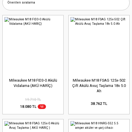
Milwaukee M18 FID3-0 Akülü
Milwaukee M18 FSAG 125x-502
Vidalama (AKÜ HARİÇ)
Çift Akülü Avuç Taşlama 18v 5.0
Ah
19.710 TL
38.762 TL
18.080 TL
%8