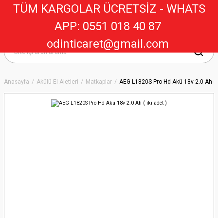
TÜM KARGOLAR ÜCRETSİZ - WHATS
APP: 0551 018 40 8
7
odinticaret@gmail.com
Anasayfa
Akülü El Aletleri
Matkaplar
AEG L1820S Pro Hd Akü 18v 2.0 Ah ( i