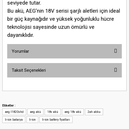
seviyede tutar.
Bu akü, AEG'nin 18V serisi şarjlı aletleri için ideal
bir güç kaynağıdır ve yüksek yoğunluklu hücre
teknolojisi sayesinde uzun ömürlü ve
dayanıklıdır.
Yorumlar
Taksit Seçenekleri
Bu ürüne ilk yorumu siz yapın!
Yorum Yaz
Etiketler :
aeg l1820shd
aeg akü
18v akü
aeg 18v akü
2ah akku
li-ion batarya
li-ion
li-ion battery fiyatları