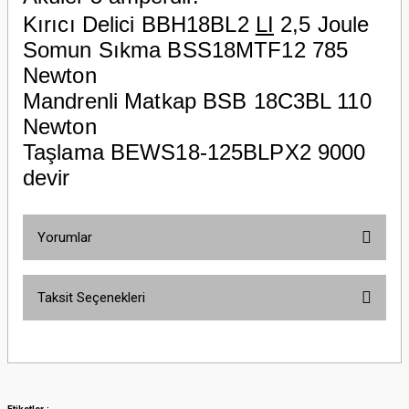
Kırıcı Delici BBH18BL2
LI
2,5 Joule
Somun Sıkma BSS18MTF12 785
Newton
Mandrenli Matkap BSB 18C3BL 110
Newton
Taşlama BEWS18-125BLPX2 9000
devir
Yorumlar
Taksit Seçenekleri
Bu ürüne ilk yorumu siz yapın!
Yorum Yaz