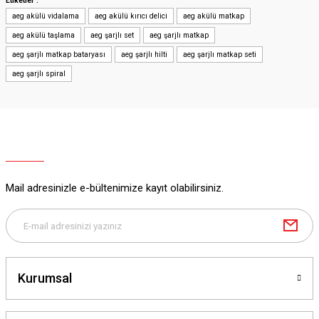
Etiketler :
aeg akülü vidalama
aeg akülü kırıcı delici
aeg akülü matkap
aeg akülü taşlama
aeg şarjlı set
aeg şarjlı matkap
aeg şarjlı matkap bataryası
aeg şarjlı hilti
aeg şarjlı matkap seti
aeg şarjlı spiral
Mail adresinizle e-bültenimize kayıt olabilirsiniz.
Kurumsal