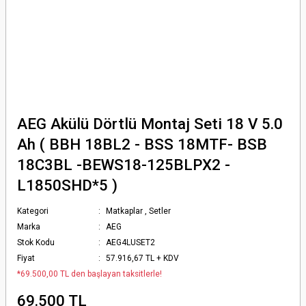
AEG Akülü Dörtlü Montaj Seti 18 V 5.0
Ah ( BBH 18BL2 - BSS 18MTF- BSB
18C3BL -BEWS18-125BLPX2 -
L1850SHD*5 )
Kategori
Matkaplar
,
Setler
Marka
AEG
Stok Kodu
AEG4LUSET2
Fiyat
57.916,67 TL + KDV
*69.500,00 TL den başlayan taksitlerle!
69.500 TL