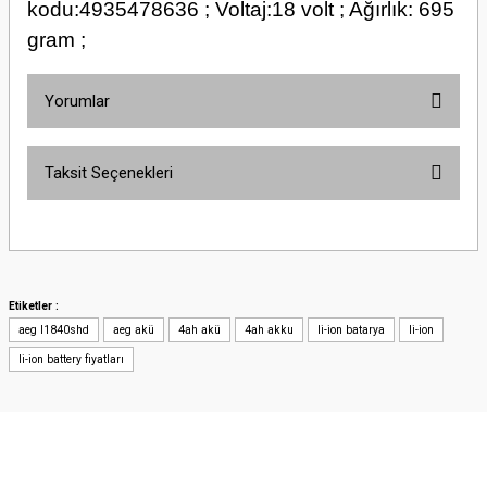
kodu:4935478636 ; Voltaj:18 volt ; Ağırlık: 695
gram ;
Yorumlar
Taksit Seçenekleri
Bu ürüne ilk yorumu siz yapın!
Yorum Yaz
Etiketler :
aeg l1840shd
aeg akü
4ah akü
4ah akku
li-ion batarya
li-ion
li-ion battery fiyatları