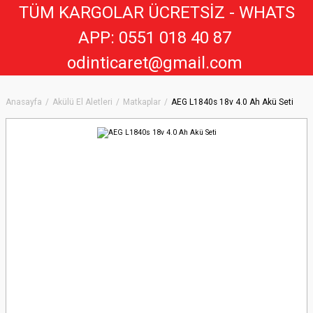
TÜM KARGOLAR ÜCRETSİZ - WHATS
APP: 0551 018 40 8
7
odinticaret@gmail.com
Anasayfa
Akülü El Aletleri
Matkaplar
AEG L1840s 18v 4.0 Ah Akü Seti