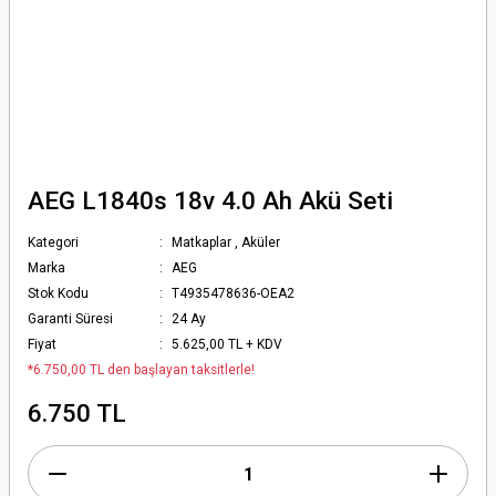
AEG L1840s 18v 4.0 Ah Akü Seti
Kategori
Matkaplar
,
Aküler
Marka
AEG
Stok Kodu
T4935478636-OEA2
Garanti Süresi
24 Ay
Fiyat
5.625,00 TL + KDV
*6.750,00 TL den başlayan taksitlerle!
6.750 TL