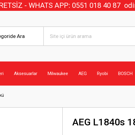
TSİZ - WHATS APP: 0551 018 40 8
7
odi
eri
Aksesuarlar
Milwaukee
AEG
Ryobi
BOSCH
kü
AEG L1840s 18