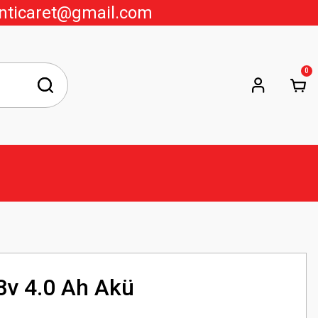
nticaret@gmail.com
0
v 4.0 Ah Akü