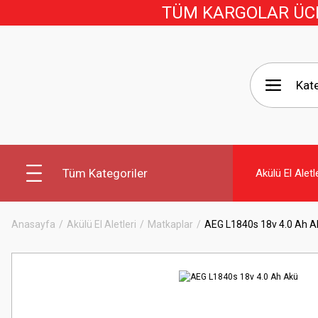
TÜM KARGOLAR ÜCRE
Tüm Kategoriler
Akülü El Aletl
Anasayfa
Akülü El Aletleri
Matkaplar
AEG L1840s 18v 4.0 Ah A