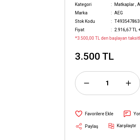
Kategori
Matkaplar
,
A
Marka
AEG
Stok Kodu
T493547863
Fiyat
2.916,67 TL 
*3.500,00 TL den başlayan taksitl
3.500 TL
Yo
Karşılaştır
Paylaş