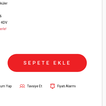
küler
6
+ KDV
erle!
SEPETE EKLE
rum Yap
Tavsiye Et
Fiyatı Alarmı