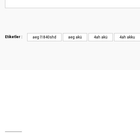
Etiketler :
aeg l1840shd
aeg akü
4ah akü
4ah akku