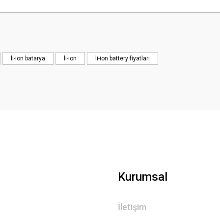
Bu ürüne ilk yorumu siz yapın!
Yorum Yaz
li-ion batarya
li-ion
li-ion battery fiyatları
Kurumsal
İletişim