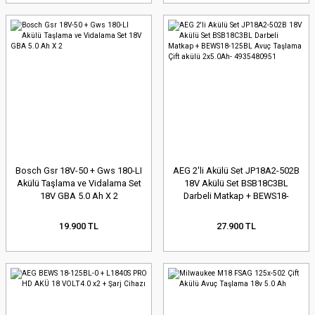
Bosch Gsr 18V-50 + Gws 180-LI
AEG 2'li Akülü Set JP18A2-502B
Akülü Taşlama ve Vidalama Set
18V Akülü Set BSB18C3BL
18V GBA 5.0 Ah X 2
Darbeli Matkap + BEWS18-
125BL Avuç Taşlama Çift akülü
2x5.0Ah- 4935480951
19.900 TL
27.900 TL