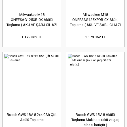
Milwaukee M18
Milwaukee M18
ONEFSAG125XB-0X Akülü
ONEFSAG125XPDB-0X Akülü
Taşlama ( AKÜ VE ŞARJ CİHAZI
Taşlama ( AKÜ VE ŞARJ CİHAZI
HARİÇTİR )
HARİÇTİR )
1.179.362 TL
1.179.362 TL
Bosch GWS 18V-8 2x4.0Ah Çift
Bosch GWS 18V-8 Akülü
Akülü Taşlama
Taşlama Makinası (akü ve şarj
cihazı hariçtir.)