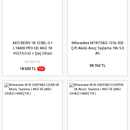
AEG BEWS 18-125BL-0 +
Milwaukee M18 FSAG 125x-502
L1840S PRO HD AKÜ 18
Çift Akülü Avuç Taşlama 18v 5.0
VOLT4.0 x2 + Şarj Cihazı
Ah
22.500 TL
38.762 TL
18.500 TL
%18