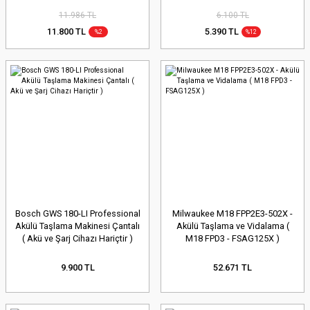
11.986 TL
6.100 TL
11.800 TL
5.390 TL
%2
%12
Bosch GWS 180-LI Professional
Milwaukee M18 FPP2E3-502X -
Akülü Taşlama Makinesi Çantalı
Akülü Taşlama ve Vidalama (
( Akü ve Şarj Cihazı Hariçtir )
M18 FPD3 - FSAG125X )
9.900 TL
52.671 TL