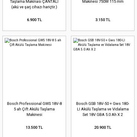
Taşlama Makinası ÇANTALI
Makinesi 750W 115 mm
(akü ve şarj cihazı hariçtir.)
6.900 TL
3.150 TL
Bosch Professional GWS 18V-8
Bosch GSB 18V-50 + Gws 180-
5 ah Çift Akülü Taşlama
LI Akülü Taşlama ve Vidalama
Makinesi
Set 18V GBA 5.0 Ah X 2
13.500 TL
20.900 TL