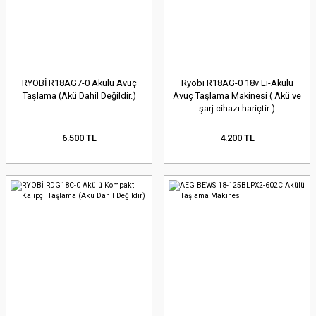
RYOBİ R18AG7-0 Akülü Avuç
Ryobi R18AG-0 18v Li-Akülü
Taşlama (Akü Dahil Değildir.)
Avuç Taşlama Makinesi ( Akü ve
şarj cihazı hariçtir )
6.500 TL
4.200 TL