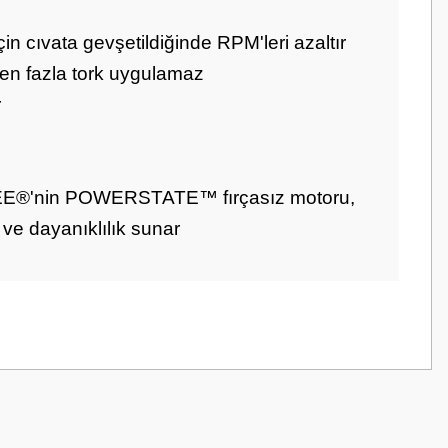
n cıvata gevşetildiğinde RPM'leri azaltır
den fazla tork uygulamaz
r
UKEE®'nin POWERSTATE™ fırçasız motoru,
e dayanıklılık sunar