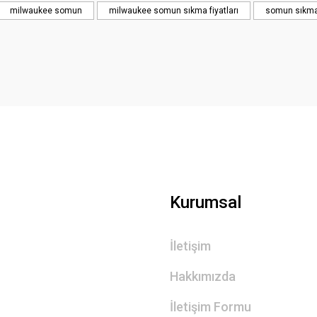
milwaukee somun
milwaukee somun sıkma fiyatları
somun sıkma
Kurumsal
İletişim
Hakkımızda
İletişim Formu