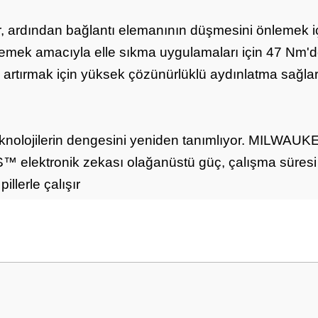
r, ardından bağlantı elemanının düşmesini önlemek içi
lemek amacıyla elle sıkma uygulamaları için 47 Nm'
 artırmak için yüksek çözünürlüklü aydınlatma sağla
nolojilerin dengesini yeniden tanımlıyor. MILWA
lektronik zekası olağanüstü güç, çalışma süresi v
lerle çalışır
Bu ürüne ilk yorumu siz yapın!
Yorum Yaz