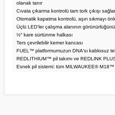
olanak tanır
Cıvata çıkarma kontrolü tam tork çıkışı sağla
Otomatik kapatma kontrolü, aşırı sıkmayı ön
Üçlü LED'ler çalışma alanının görünürlüğünü
½″ kare sürtünme halkası
Ters çevrilebilir kemer kancası
FUEL™ platformumuzun DNA'sı kablosuz tek
REDLITHIUM™ pil takımı ve REDLINK PLUS™ e
Esnek pil sistemi: tüm MILWAUKEE® M18™ pil