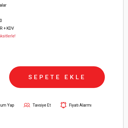
alar
0
UR + KDV
sitlerle!
SEPETE EKLE
rum Yap
Tavsiye Et
Fiyatı Alarmı