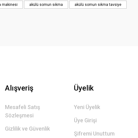
 makinesi
akülü somun sıkma
akülü somun sıkma tavsiye
Alışveriş
Üyelik
Mesafeli Satış
Yeni Üyelik
Sözleşmesi
Üye Girişi
Gizlilik ve Güvenlik
Şifremi Unuttum