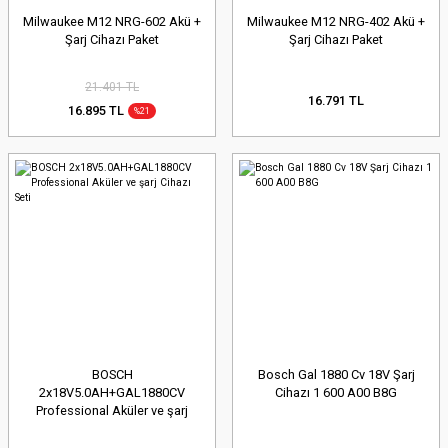
Milwaukee M12 NRG-602 Akü +
Milwaukee M12 NRG-402 Akü +
Şarj Cihazı Paket
Şarj Cihazı Paket
21.401 TL
16.791 TL
16.895 TL
%21
BOSCH
Bosch Gal 1880 Cv 18V Şarj
2x18V5.0AH+GAL1880CV
Cihazı 1 600 A00 B8G
Professional Aküler ve şarj
Cihazı Seti