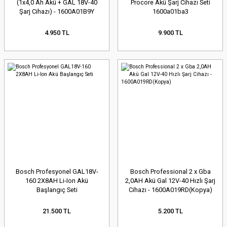
(1x4,0 Ah Akü + GAL 18V-40
Procore Akü Şarj Cihazı Seti
Şarj Cihazı) - 1600A01B9Y
1600a01ba3
4.950 TL
9.900 TL
Bosch Profesyonel GAL18V-
Bosch Professional 2 x Gba
160 2X8AH Li-Ion Akü
2,0AH Akü Gal 12V-40 Hızlı Şarj
Başlangıç Seti
Cihazı - 1600A019RD(Kopya)
21.500 TL
5.200 TL