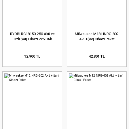
RYOBİ RC18150-250 Akü ve
Milwaukee M18 HNRG-802
Hızlı Şarj Cihazı 2x5.0Ah
Akü+Şarj Cihazı Paket
12.900 TL
42.801 TL