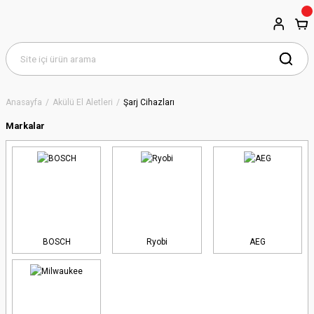
Anasayfa
Akülü El Aletleri
Şarj Cihazları
Markalar
BOSCH
Ryobi
AEG