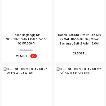
Bosch Başlangıç Kiti
Bosch ProCORE18V 12.0Ah Akü
3XPC18V8.0 Ah + GAL18V-160
ve GAL 18V-160 C Şarj Cihazı
0615A5004Y
Başlangıç Seti (2 Adet 12.0Ah
Akü + 16A Hızlı Şarj Cihazı) -
35.500 TL
1600A016GY
21.500 TL
29.500 TL
%17