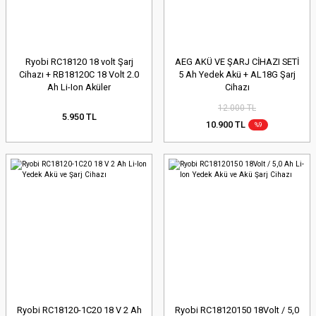
Ryobi RC18120 18 volt Şarj
AEG AKÜ VE ŞARJ CİHAZI SETİ
Cihazı + RB18120C 18 Volt 2.0
5 Ah Yedek Akü + AL18G Şarj
Ah Li-Ion Aküler
Cihazı
12.000 TL
5.950 TL
10.900 TL
%9
Ryobi RC18120-1C20 18 V 2 Ah
Ryobi RC18120150 18Volt / 5,0