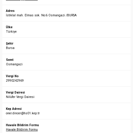
Adres
İstiklal mah. Elmas sok. No:6 Osmangazi /BURSA
Ülke
Türkiye
Şehir
Bursa
Semt
Osmangazi
Vergi No
2990242969
Vergi Dairesi
Nilüfer Vergi Dairesi
Kep Adresi
oner.dincer@hs01.kep.tr
Havale Bildirim Formu
Havale Bildirim Formu