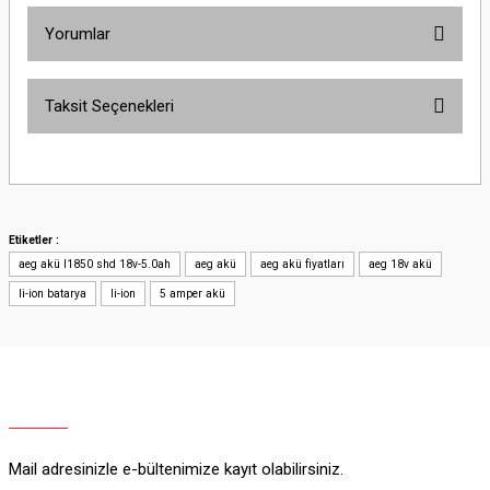
Yorumlar
Taksit Seçenekleri
Bu ürüne ilk yorumu siz yapın!
Yorum Yaz
Etiketler :
aeg akü l1850 shd 18v-5.0ah
aeg akü
aeg akü fiyatları
aeg 18v akü
li-ion batarya
li-ion
5 amper akü
Mail adresinizle e-bültenimize kayıt olabilirsiniz.