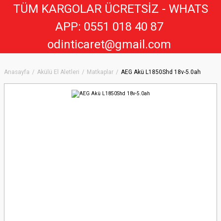
TÜM KARGOLAR ÜCRETSİZ - WHATS
APP: 0551 018 40 8
7
odinticaret@gmail.com
Anasayfa
Akülü El Aletleri
Matkaplar
AEG Akü L1850Shd 18v-5.0ah