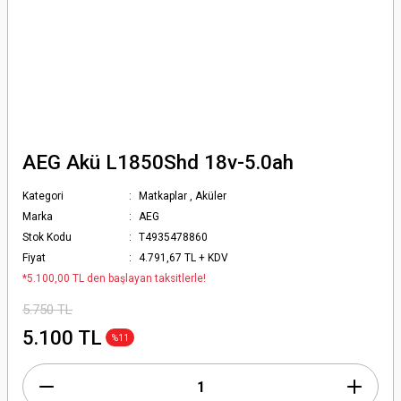
AEG Akü L1850Shd 18v-5.0ah
Kategori
Matkaplar
,
Aküler
Marka
AEG
Stok Kodu
T4935478860
Fiyat
4.791,67 TL + KDV
*5.100,00 TL den başlayan taksitlerle!
5.750 TL
5.100 TL
%11