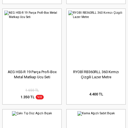
AEG HSS-R 19 Parça Profi-Box
RYOBİ RB360RLL 360 Kırmzı
Metal Matkap Ucu Seti
Çizgili Lazer Metre
1.650 TL
4.400 TL
1.350 TL
%18