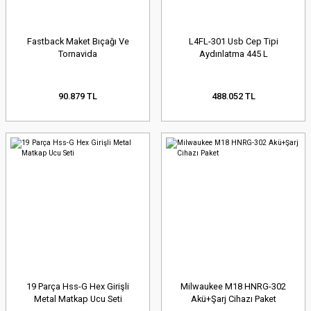
Fastback Maket Bıçağı Ve
L4FL-301 Usb Cep Tipi
Tornavida
Aydınlatma 445 L
90.879 TL
488.052 TL
19 Parça Hss-G Hex Girişli
Milwaukee M18 HNRG-302
Metal Matkap Ucu Seti
Akü+Şarj Cihazı Paket