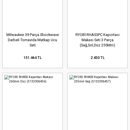
Milwaukee 39 Parça Shockwave
RYOBİ RHAS3PC Kaportacı
Darbeli Tornavida Matkap Ucu
Makası Seti 3 Parça
Seti
(Sağ,Sol,Düz 255Mm)
(5132006054)
151.464 TL
2.450 TL