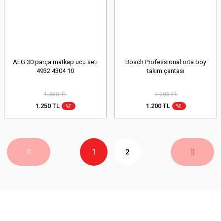
AEG 30 parça matkap ucu seti
Bosch Professional orta boy
4932 4304 10
takım çantası
1.350 TL
1.200 TL
1.250 TL
1.200 TL
%7
%0
1
2