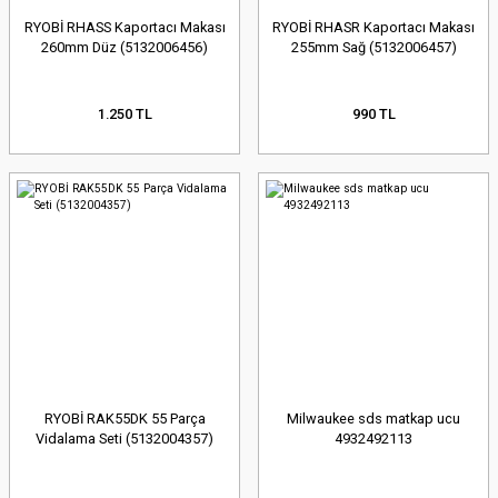
RYOBİ RHASS Kaportacı Makası
RYOBİ RHASR Kaportacı Makası
260mm Düz (5132006456)
255mm Sağ (5132006457)
1.250 TL
990 TL
RYOBİ RAK55DK 55 Parça
Milwaukee sds matkap ucu
Vidalama Seti (5132004357)
4932492113