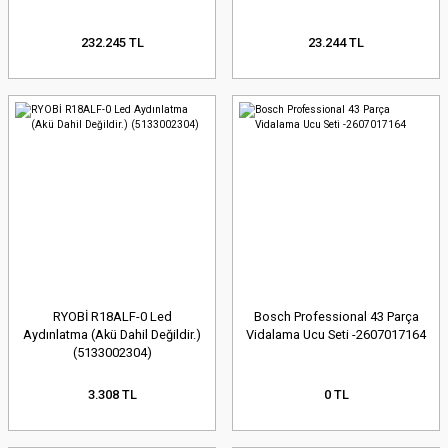
232.245 TL
23.244 TL
RYOBİ R18ALF-0 Led
Bosch Professional 43 Parça
Aydınlatma (Akü Dahil Değildir.)
Vidalama Ucu Seti -2607017164
(5133002304)
3.308 TL
0 TL