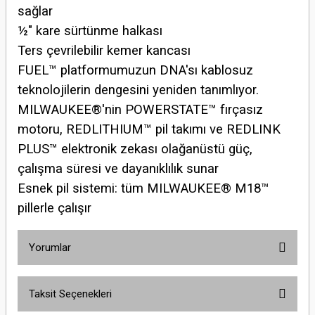
sağlar
½″ kare sürtünme halkası
Ters çevrilebilir kemer kancası
FUEL™ platformumuzun DNA'sı kablosuz
teknolojilerin dengesini yeniden tanımlıyor.
MILWAUKEE®'nin POWERSTATE™ fırçasız
motoru, REDLITHIUM™ pil takımı ve REDLINK
PLUS™ elektronik zekası olağanüstü güç,
çalışma süresi ve dayanıklılık sunar
Esnek pil sistemi: tüm MILWAUKEE® M18™
pillerle çalışır
Yorumlar
Taksit Seçenekleri
Bu ürüne ilk yorumu siz yapın!