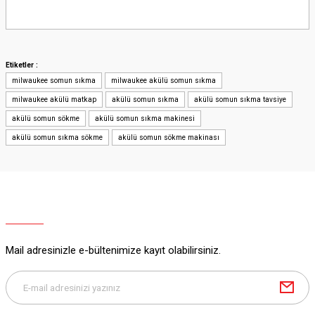
Yorum Yaz
Etiketler :
milwaukee somun sıkma
milwaukee akülü somun sıkma
milwaukee akülü matkap
akülü somun sıkma
akülü somun sıkma tavsiye
akülü somun sökme
akülü somun sıkma makinesi
akülü somun sıkma sökme
akülü somun sökme makinası
Mail adresinizle e-bültenimize kayıt olabilirsiniz.