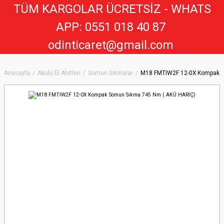
TÜM KARGOLAR ÜCRETSİZ - WHATS
APP: 0551 018 40 8
7
odinticaret@gmail.com
Anasayfa
Akülü El Aletleri
Somun Sıkmalar
M18 FMTIW2F 12-0X Kompak S