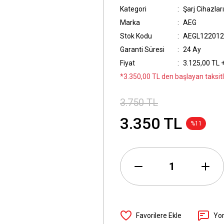
Kategori
Şarj Cihazları
Marka
AEG
Stok Kodu
AEGL122012
Garanti Süresi
24 Ay
Fiyat
3.125,00 TL 
*3.350,00 TL den başlayan taksitl
3.750 TL
3.350 TL
%11
Yo