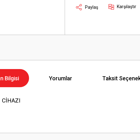
Karşılaştır
Paylaş
n Bilgisi
Yorumlar
Taksit Seçenek
 CİHAZI
Bu ürüne ilk yorumu siz yapın!