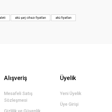
aleti
akü şarj cihazı fiyatları
akü fiyatları
Alışveriş
Üyelik
Mesafeli Satış
Yeni Üyelik
Sözleşmesi
Üye Girişi
Gizlilik ve Güvenlik