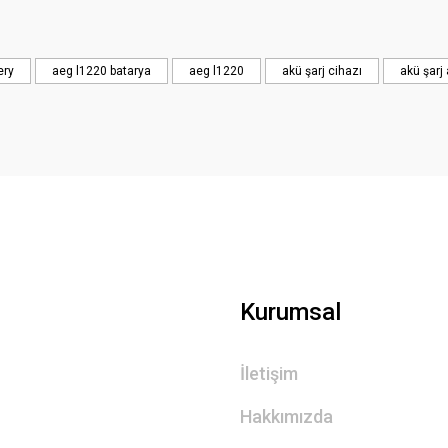
Yorum Yaz
ery
aeg l1220 batarya
aeg l1220
akü şarj cihazı
akü şarj 
Kurumsal
İletişim
Hakkımızda