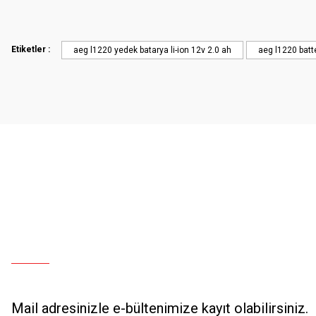
Etiketler :
aeg l1220 yedek batarya li-ion 12v 2.0 ah
aeg l1220 batt
Mail adresinizle e-bültenimize kayıt olabilirsiniz.