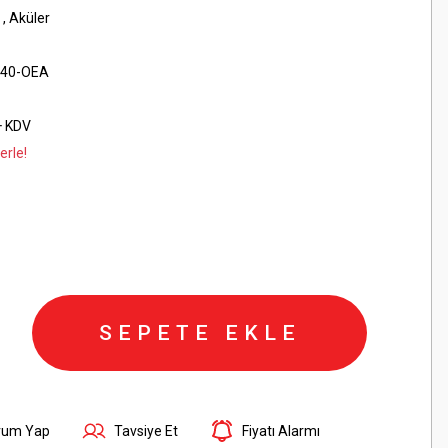
,
Aküler
40-OEA
+ KDV
erle!
SEPETE EKLE
rum Yap
Tavsiye Et
Fiyatı Alarmı