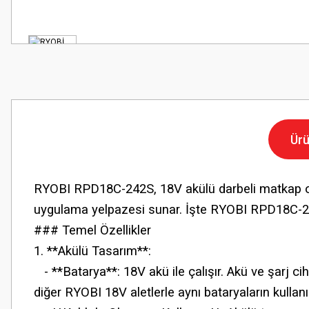
Ürü
RYOBI RPD18C-242S, 18V akülü darbeli matkap olara
uygulama yelpazesi sunar. İşte RYOBI RPD18C-242S
### Temel Özellikler
1. **Akülü Tasarım**:
- **Batarya**: 18V akü ile çalışır. Akü ve şarj ci
diğer RYOBI 18V aletlerle aynı bataryaların kullanı