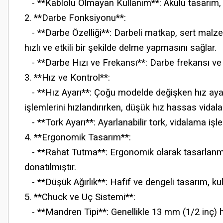
- **Kablolu Olmayan Kullanım**: Akülü tasarım, ha
2. **Darbe Fonksiyonu**:
- **Darbe Özelliği**: Darbeli matkap, sert malze
hızlı ve etkili bir şekilde delme yapmasını sağlar.
- **Darbe Hızı ve Frekansı**: Darbe frekansı ve şi
3. **Hız ve Kontrol**:
- **Hız Ayarı**: Çoğu modelde değişken hız ayarı
işlemlerini hızlandırırken, düşük hız hassas vidalam
- **Tork Ayarı**: Ayarlanabilir tork, vidalama işl
4. **Ergonomik Tasarım**:
- **Rahat Tutma**: Ergonomik olarak tasarlanmış
donatılmıştır.
- **Düşük Ağırlık**: Hafif ve dengeli tasarım, kul
5. **Chuck ve Uç Sistemi**:
- **Mandren Tipi**: Genellikle 13 mm (1/2 inç) hızl