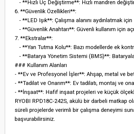
- **Hızlı Uç Değiştirme**: Hızlı mandren değiştirme 
6. **Güvenlik Özellikleri**:
- **LED Işık**: Çalışma alanını aydınlatmak için L
- **Güvenlik Anahtarı**: Güvenli kullanım için a
7. **Ekstralar**:
- **Yan Tutma Kolu**: Bazı modellerde ek kontrol
- **Batarya Yönetim Sistemi (BMS)**: Bataryalar
### Kullanım Alanları
- **Ev ve Profesyonel İşler**: Ahşap, metal ve be
- **Tadilat ve Onarım**: Ev tadilatı, montaj ve onarı
- **İnşaat**: Hafif inşaat projeleri ve küçük ölçekli 
RYOBI RPD18C-242S, akülü bir darbeli matkap olarak
süreli projelerde verimli bir çalışma deneyimi sun
başvurabilirsiniz.