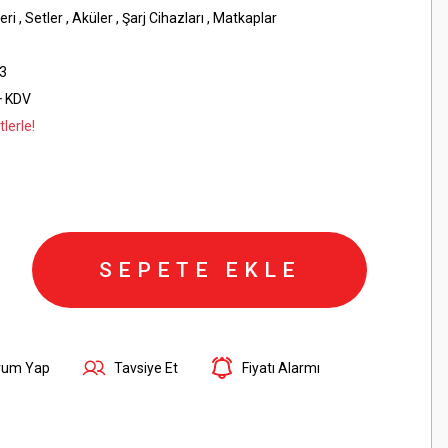
eri
,
Setler
,
Aküler
,
Şarj Cihazları
,
Matkaplar
3
+ KDV
lerle!
SEPETE EKLE
rum Yap
Tavsiye Et
Fiyatı Alarmı