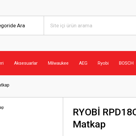
eri
Aksesuarlar
Milwaukee
AEG
Ryobi
BOSCH
atkap
RYOBİ RPD18C
Matkap