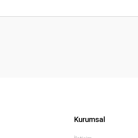
Bu ürüne ilk yorumu siz yapın!
Yorum Yaz
Kurumsal