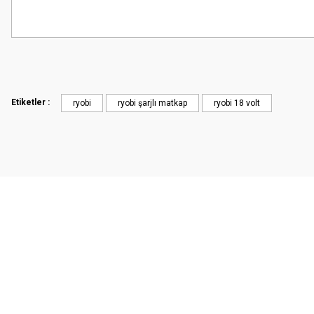
Etiketler :
ryobi
ryobi şarjlı matkap
ryobi 18 volt