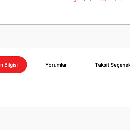
n Bilgisi
Yorumlar
Taksit Seçenek
Bu ürüne ilk yorumu siz yapın!
Yorum Yaz