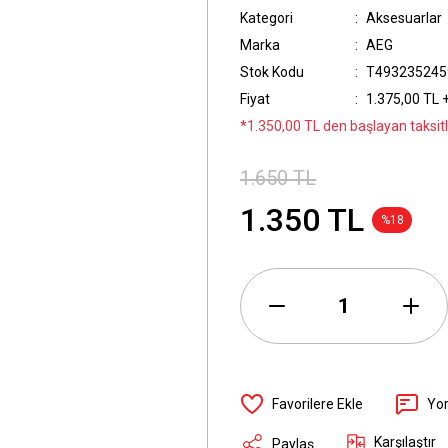
Kategori
Aksesuarlar
Marka
AEG
Stok Kodu
T493235245
Fiyat
1.375,00 TL 
*1.350,00 TL den başlayan taksitl
1.650 TL
1.350 TL
%18
Yo
Karşılaştır
Paylaş