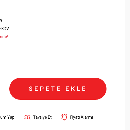
9
+ KDV
erle!
SEPETE EKLE
rum Yap
Tavsiye Et
Fiyatı Alarmı