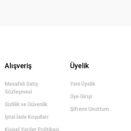
Alışveriş
Üyelik
Mesafeli Satış
Yeni Üyelik
Sözleşmesi
Üye Girişi
Gizlilik ve Güvenlik
Şifremi Unuttum
İptal İade Koşullari
Kişisel Veriler Politikası