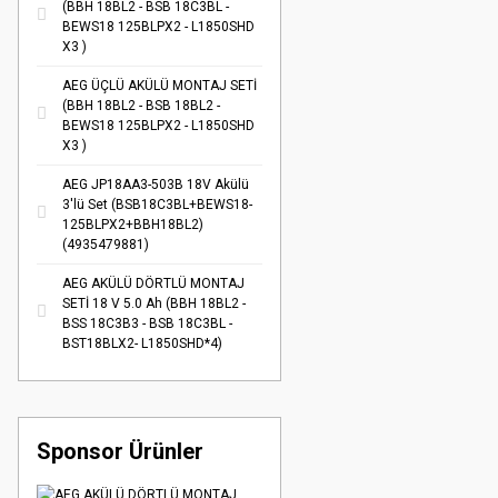
(BBH 18BL2 - BSB 18C3BL -
BEWS18 125BLPX2 - L1850SHD
X3 )
AEG ÜÇLÜ AKÜLÜ MONTAJ SETİ
(BBH 18BL2 - BSB 18BL2 -
BEWS18 125BLPX2 - L1850SHD
X3 )
AEG JP18AA3-503B 18V Akülü
3'lü Set (BSB18C3BL+BEWS18-
125BLPX2+BBH18BL2)
(4935479881)
AEG AKÜLÜ DÖRTLÜ MONTAJ
SETİ 18 V 5.0 Ah (BBH 18BL2 -
BSS 18C3B3 - BSB 18C3BL -
BST18BLX2- L1850SHD*4)
Sponsor Ürünler