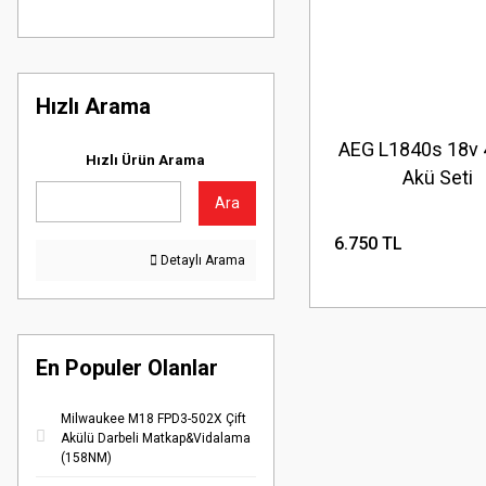
Hızlı Arama
AEG L1840s 18v 
Hızlı Ürün Arama
Akü Seti
Ara
6.750 TL
Detaylı Arama
En Populer Olanlar
Milwaukee M18 FPD3-502X Çift
Akülü Darbeli Matkap&Vidalama
(158NM)