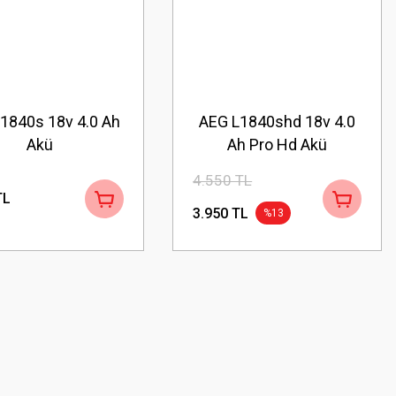
1840s 18v 4.0 Ah
AEG L1840shd 18v 4.0
Akü
Ah Pro Hd Akü
4.550 TL
TL
3.950 TL
%13