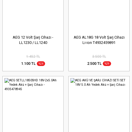
AEG 12 Volt Şarj Cihazı -
AEG AL18G 18 Volt Şarj Cihazı
LL1230 / LL1240
Li-ion T4932459891
1.452 TL
3.500 TL
1.100 TL
2.500 TL
%24
%29