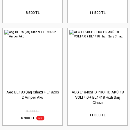
8.500 TL
11.500 TL
Aeg BL18S Şarj Cihazı + L1820S
AEG L1840SHD PRO HD AKÜ 18
2 Amper Akü
VOLT4.0 + BL1418 Hızlı Şarj
Cihazı
8.900 TL
11.500 TL
6.900 TL
%22