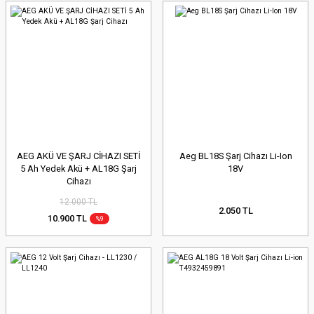
AEG AKÜ VE ŞARJ CİHAZI SETİ
Aeg BL18S Şarj Cihazı Li-Ion
5 Ah Yedek Akü + AL18G Şarj
18V
Cihazı
12.000 TL
2.050 TL
10.900 TL
%9