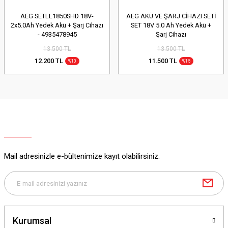
AEG SETLL1850SHD 18V-
AEG AKÜ VE ŞARJ CİHAZI SETİ
2x5.0Ah Yedek Akü + Şarj Cihazı
SET 18V 5.0 Ah Yedek Akü +
- 4935478945
Şarj Cihazı
13.500 TL
13.500 TL
12.200 TL
11.500 TL
%10
%15
Mail adresinizle e-bültenimize kayıt olabilirsiniz.
Kurumsal