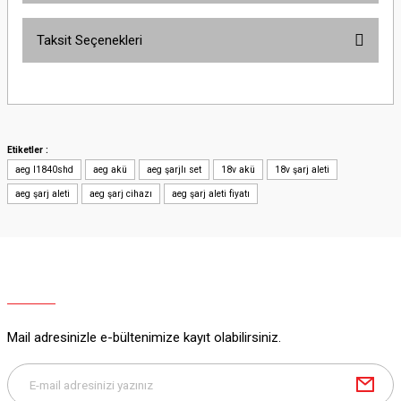
Taksit Seçenekleri
Bu ürüne ilk yorumu siz yapın!
Yorum Yaz
Etiketler :
aeg l1840shd
aeg akü
aeg şarjlı set
18v akü
18v şarj aleti
aeg şarj aleti
aeg şarj cihazı
aeg şarj aleti fiyatı
Mail adresinizle e-bültenimize kayıt olabilirsiniz.