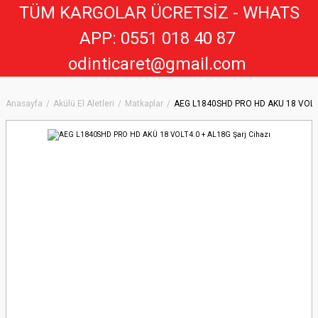
TÜM KARGOLAR ÜCRETSİZ - WHATS
APP: 0551 018 40 8
7
odinticaret@gmail.com
Anasayfa
Akülü El Aletleri
Matkaplar
AEG L1840SHD PRO HD AKÜ 18 VOLT4.