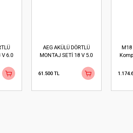
RTLÜ
AEG AKÜLÜ DÖRTLÜ
M18
V 6.0
MONTAJ SETİ 18 V 5.0
Komp
MOTOR
Ah (BBH 18BL2 - BSS
745 
BSS
18C3B3 - BSB 18C3BL -
61.500 TL
1.174.
C3B3 -
BST18BLX2-
PX2 *
L1850SHD*4)
 )