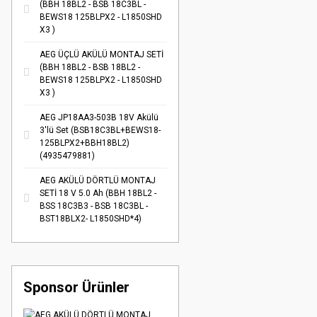
(BBH 18BL2 - BSB 18C3BL -
BEWS18 125BLPX2 - L1850SHD
X3 )
AEG ÜÇLÜ AKÜLÜ MONTAJ SETİ
(BBH 18BL2 - BSB 18BL2 -
BEWS18 125BLPX2 - L1850SHD
X3 )
AEG JP18AA3-503B 18V Akülü
3'lü Set (BSB18C3BL+BEWS18-
125BLPX2+BBH18BL2)
(4935479881)
AEG AKÜLÜ DÖRTLÜ MONTAJ
SETİ 18 V 5.0 Ah (BBH 18BL2 -
BSS 18C3B3 - BSB 18C3BL -
BST18BLX2- L1850SHD*4)
Sponsor Ürünler