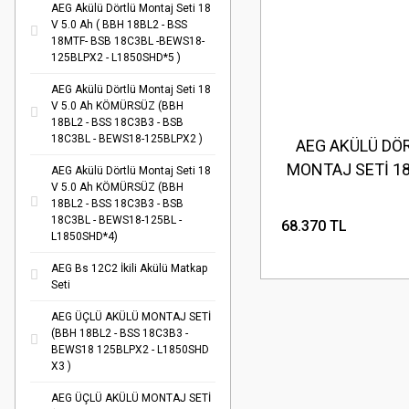
AEG Akülü Dörtlü Montaj Seti 18
V 5.0 Ah ( BBH 18BL2 - BSS
18MTF- BSB 18C3BL -BEWS18-
125BLPX2 - L1850SHD*5 )
AEG Akülü Dörtlü Montaj Seti 18
V 5.0 Ah KÖMÜRSÜZ (BBH
18BL2 - BSS 18C3B3 - BSB
18C3BL - BEWS18-125BLPX2 )
AEG AKÜLÜ DÖ
MONTAJ SETİ 18 
AEG Akülü Dörtlü Montaj Seti 18
V 5.0 Ah KÖMÜRSÜZ (BBH
Ah KÖMÜRSÜZ 
18BL2 - BSS 18C3B3 - BSB
( BBH18BL2 - 
18C3BL - BEWS18-125BL -
68.370 TL
L1850SHD*4)
18C3B3 - BSS 18
BEWS 18 125BL
AEG Bs 12C2 İkili Akülü Matkap
Seti
L1860SHD * 4
AEG ÜÇLÜ AKÜLÜ MONTAJ SETİ
(BBH 18BL2 - BSS 18C3B3 -
BEWS18 125BLPX2 - L1850SHD
X3 )
AEG ÜÇLÜ AKÜLÜ MONTAJ SETİ