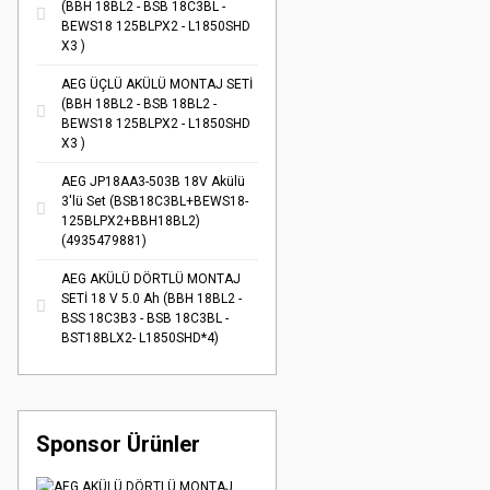
(BBH 18BL2 - BSB 18C3BL -
BEWS18 125BLPX2 - L1850SHD
X3 )
AEG ÜÇLÜ AKÜLÜ MONTAJ SETİ
(BBH 18BL2 - BSB 18BL2 -
BEWS18 125BLPX2 - L1850SHD
X3 )
AEG JP18AA3-503B 18V Akülü
3'lü Set (BSB18C3BL+BEWS18-
125BLPX2+BBH18BL2)
(4935479881)
AEG AKÜLÜ DÖRTLÜ MONTAJ
SETİ 18 V 5.0 Ah (BBH 18BL2 -
BSS 18C3B3 - BSB 18C3BL -
BST18BLX2- L1850SHD*4)
Sponsor Ürünler