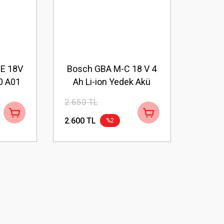
E 18V
Bosch GBA M-C 18 V 4
00 A01
Ah Li-ion Yedek Akü
1600Z00038
2.650 TL
2.600 TL
%2