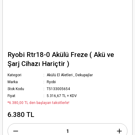
Ryobi Rtr18-0 Akülü Freze ( Akü ve
Şarj Cihazı Hariçtir )
Kategori
Akülü El Aletleri
,
Dekupajlar
Marka
Ryobi
Stok Kodu
T5133005654
Fiyat
5.316,67 TL + KDV
*6.380,00 TL den başlayan taksitlerle!
6.380 TL