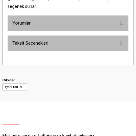
seçenek sunar.
Yorumlar
Taksit Seçenekleri
Bu ürüne ilk yorumu siz yapın!
Yorum Yaz
Etiketler :
ryobi rmt18-0
Mail adresinizle e-bültenimize kayıt olabilirsiniz.