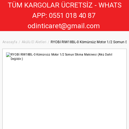
TÜM KARGOLAR ÜCRETSİZ - WHATS
APP: 0551 018 40 8
7
odinticaret@gmail.com
Anasayfa
Akülü El Aletleri
RYOBİ RIW18BL-0 Kömürsüz Motor 1/2 Somun SIkma