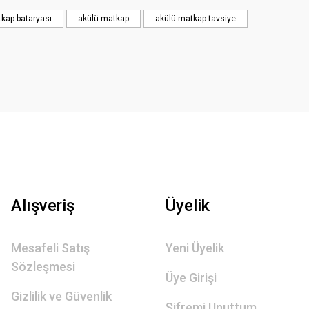
atkap bataryası
akülü matkap
akülü matkap tavsiye
Alışveriş
Üyelik
Mesafeli Satış
Yeni Üyelik
Sözleşmesi
Üye Girişi
Gizlilik ve Güvenlik
Şifremi Unuttum