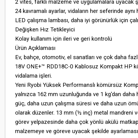
2 vites, farklı malzeme ve uygulamalara uyacak 
24 kavramalı ayarlar, vidaların her seferinde aynı
LED çalışma lambası, daha iyi görünürlük için çalı
Değişken Hız Tetikleyici
Kolay kullanım için ileri ve geri kontrolü
Ürün Açıklaması
Ev, bahçe, otomotiv, el sanatları ve çok daha fa
18V ONE+™ RDD18C-0 Kablosuz Kompakt HP kömür
vidalama işleri.
Yeni Ryobi Yüksek Performanslı kömürsüz Kompak
yalnızca 162 mm uzunluğunda ve 1 kg'dan daha haf
güç, daha uzun çalışma süresi ve daha uzun ömür a
olarak düzenler. 13 mm (½ inç) metal mandreni ve
görev yelpazesinde daha çok yönlü akülü matkap hal
malzemeye ve göreve uyacak şekilde ayarlamasın