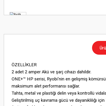
Ürü
ÖZELLİKLER
2 adet 2 amper Akü ve şarj cihazı dahildir.
ONE+™ HP serisi, Ryobi'nin en gelişmiş kömürsüz t
maksimum alet performansı sağlar.
Tahta, metal ve plastiği delin veya kontrollü vidala
Geliştirilmiş uç kavrama gücü ve dayanıklılığı iç