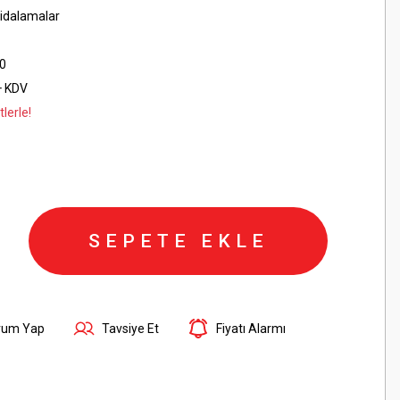
idalamalar
0
+ KDV
lerle!
SEPETE EKLE
rum Yap
Tavsiye Et
Fiyatı Alarmı