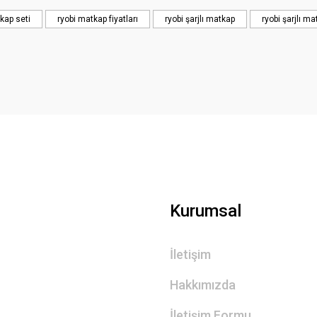
Yorum Yaz
kap seti
ryobi matkap fiyatları
ryobi şarjlı matkap
ryobi şarjlı m
Kurumsal
İletişim
Hakkımızda
İletişim Formu