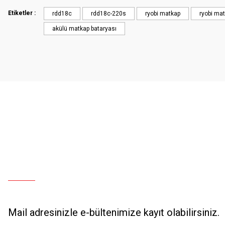
Etiketler :
rdd18c
rdd18c-220s
ryobi matkap
ryobi mat
akülü matkap bataryası
Mail adresinizle e-bültenimize kayıt olabilirsiniz.