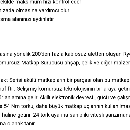
şekilde maksimum hızı kontrol eder
 hizada olmasına yardımcı olur
şma alanınızı aydınlatır
zlasına yönelik 200'den fazla kablosuz aletten oluşan R
süz Matkap Sürücüsü ahşap, çelik ve diğer malzemel
t Serisi akülü matkapların bir parçası olan bu matkap
iftir. Gelişmiş kömürsüz teknolojisinin bir araya geti
nlamına gelir. Akıllı elektronik devresi , gücü ve çalı
 54 Nm torku, daha büyük matkap uçlarının kullanılması
ine getirir. 24 tork ayarına sahip iki vitesli şanzımana
a olanak tanır.