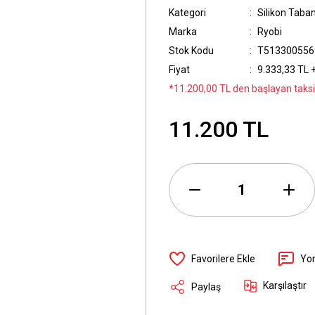
Kategori
Silikon Taban
Marka
Ryobi
Stok Kodu
T513300556
Fiyat
9.333,33 TL 
*11.200,00 TL den başlayan taksit
11.200 TL
Yo
Karşılaştır
Paylaş