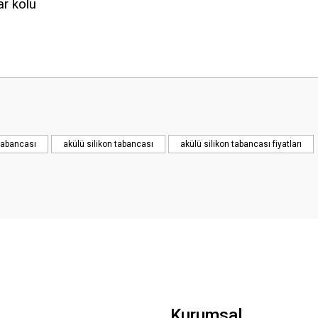
ar kolu
Bu ürüne ilk yorumu siz yapın!
Yorum Yaz
 tabancası
akülü silikon tabancası
akülü silikon tabancası fiyatları
Kurumsal