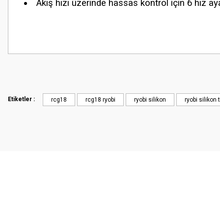
Akış hızı üzerinde hassas kontrol için 6 hız ay
Etiketler :
rcg18
rcg18 ryobi
ryobi silikon
ryobi silikon