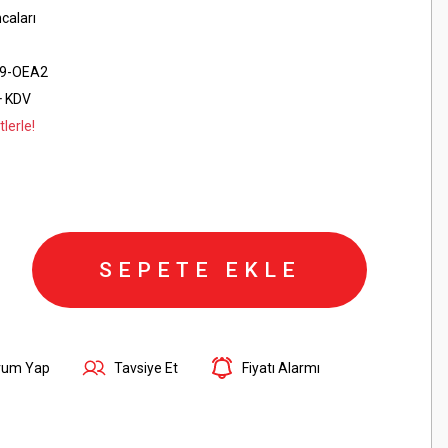
caları
9-OEA2
+ KDV
lerle!
SEPETE EKLE
rum Yap
Tavsiye Et
Fiyatı Alarmı