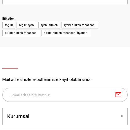
Yorum Yaz
Etiketler :
rcg18
rcg18 ryobi
ryobi silikon
ryobi silikon tabancası
akülü silikon tabancası
akülü silikon tabancası fiyatları
Mail adresinizle e-bültenimize kayıt olabilirsiniz.
Kurumsal