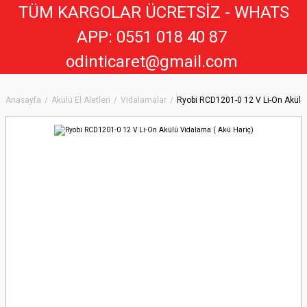
TÜM KARGOLAR ÜCRETSİZ - WHATS
APP: 0551 018 40 8
7
odinticaret@gmail.com
Anasayfa
Akülü El Aletleri
Vidalamalar
Ryobi RCD1201-0 12 V Li-On Akülü