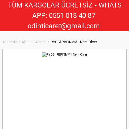
TÜM KARGOLAR ÜCRETSİZ - WHATS
APP: 0551 018 40 8
7
odinticaret@gmail.com
Anasayfa
Akülü El Aletleri
RYOBİ RBPINMM1 Nem Ölçer