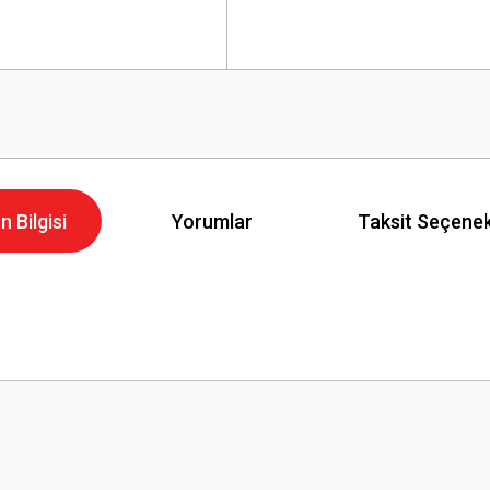
n Bilgisi
Yorumlar
Taksit Seçenek
Bu ürüne ilk yorumu siz yapın!
Yorum Yaz