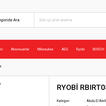
eri
Aksesuarlar
Milwaukee
AEG
Ryobi
BOSCH
e
RYOBİ RBIRT08
Kategori
Akülü El Aletl