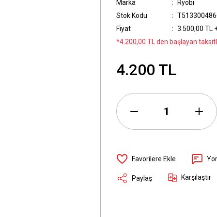
Marka
Ryobi
Stok Kodu
T513300486
Fiyat
3.500,00 TL 
*4.200,00 TL den başlayan taksitl
4.200 TL
Yo
Karşılaştır
Paylaş