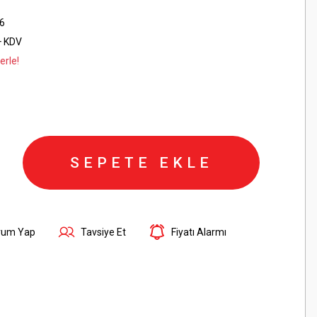
6
+ KDV
erle!
SEPETE EKLE
rum Yap
Tavsiye Et
Fiyatı Alarmı