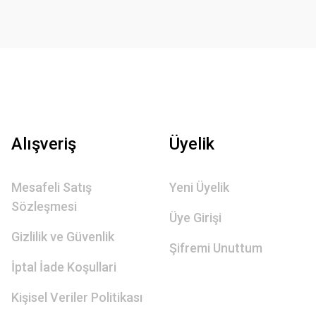
Alışveriş
Üyelik
Mesafeli Satış
Yeni Üyelik
Sözleşmesi
Üye Girişi
Gizlilik ve Güvenlik
Şifremi Unuttum
İptal İade Koşullari
Kişisel Veriler Politikası