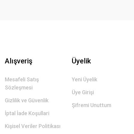
Alışveriş
Üyelik
Mesafeli Satış
Yeni Üyelik
Sözleşmesi
Üye Girişi
Gizlilik ve Güvenlik
Şifremi Unuttum
İptal İade Koşullari
Kişisel Veriler Politikası