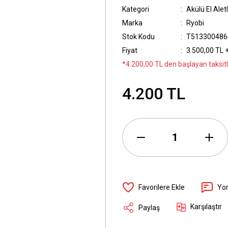
Kategori
Akülü El Aletl
Marka
Ryobi
Stok Kodu
T513300486
Fiyat
3.500,00 TL 
*4.200,00 TL den başlayan taksitl
4.200 TL
Yo
Karşılaştır
Paylaş