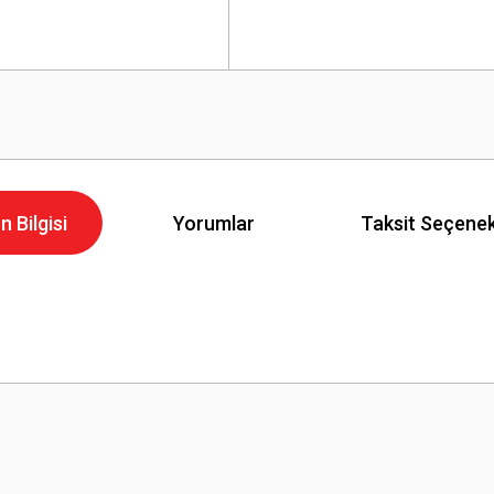
n Bilgisi
Yorumlar
Taksit Seçenek
Bu ürüne ilk yorumu siz yapın!
Yorum Yaz