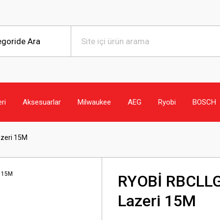
eri
Aksesuarlar
Milwaukee
AEG
Ryobi
BOSCH
azeri 15M
RYOBİ RBCLLG1
Lazeri 15M