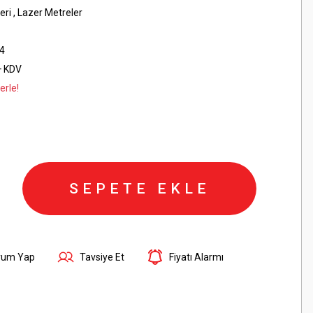
eri
,
Lazer Metreler
4
+ KDV
erle!
SEPETE EKLE
rum Yap
Tavsiye Et
Fiyatı Alarmı