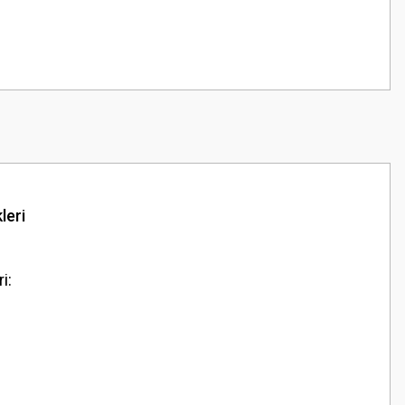
leri
i: