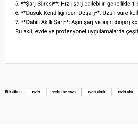
5. **Şarj Süresi**: Hızlı şarj edilebilir, genellikle
6. **Düşük Kendiliğinden Deşarj**: Uzun süre kulla
7. **Dahili Akıllı Şarj**: Aşırı şarj ve aşırı deşarj k
Bu akü, evde ve profesyonel uygulamalarda çeşitli R
Etiketler :
ryobi
ryobi 18v one+
ryobi akülü
ryobi akü