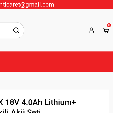
nticaret@gmail.com
0
 18V 4.0Ah Lithium+
ili Akü Seti