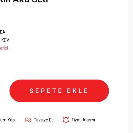
OEA
+ KDV
erle!
SEPETE EKLE
rum Yap
Tavsiye Et
Fiyatı Alarmı