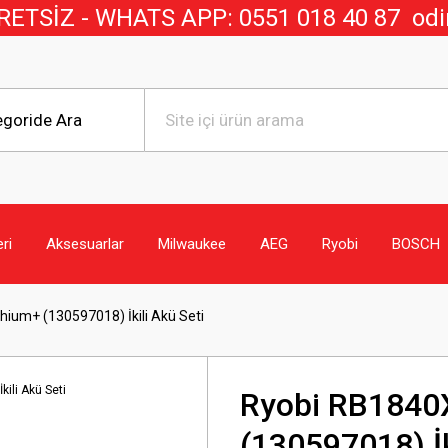
TSİZ - WHATS APP: 0551 018 40 8
7
odi
eri
Aksesuarlar
Milwaukee
AEG
Ryobi
BOSCH
hium+ (130597018) İkili Akü Seti
Ryobi RB1840X
(130597018) İk