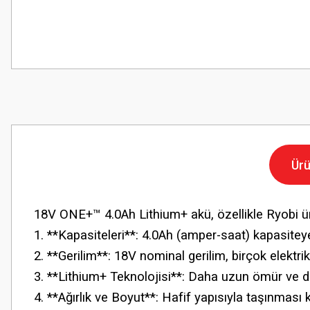
Ürü
18V ONE+™ 4.0Ah Lithium+ akü, özellikle Ryobi ürün
1. **Kapasiteleri**: 4.0Ah (amper-saat) kapasiteye
2. **Gerilim**: 18V nominal gerilim, birçok elektri
3. **Lithium+ Teknolojisi**: Daha uzun ömür ve da
4. **Ağırlık ve Boyut**: Hafif yapısıyla taşınması ko