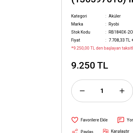
Kategori
Aküler
Marka
Ryobi
Stok Kodu
RB1840X-2
Fiyat
7.708,33 TL 
*9.250,00 TL den başlayan taksitl
9.250 TL
Yo
Karşılaştır
Paylaş