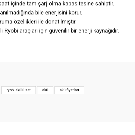
 1 saat içinde tam şarj olma kapasitesine sahiptir.
nılmadığında bile enerjisini korur.
oruma özellikleri ile donatılmıştır.
yobi araçları için güvenilir bir enerji kaynağıdır.
Bu ürüne ilk yorumu siz yapın!
Yorum Yaz
ryobi akülü set
akü
akü fiyatları