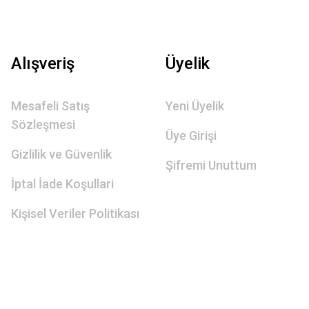
Alışveriş
Üyelik
Mesafeli Satış
Yeni Üyelik
Sözleşmesi
Üye Girişi
Gizlilik ve Güvenlik
Şifremi Unuttum
İptal İade Koşullari
Kişisel Veriler Politikası