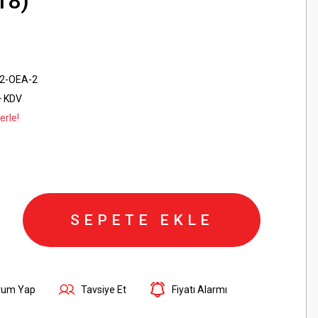
18)
2-OEA-2
+ KDV
erle!
SEPETE EKLE
rum Yap
Tavsiye Et
Fiyatı Alarmı