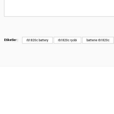
Etiketler :
rb1820c battery
rb1820c ryobi
batterie rb1820c