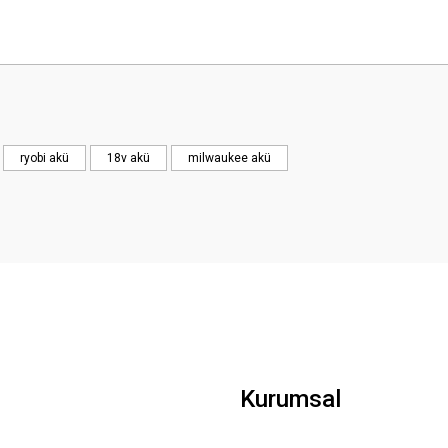
Bu ürüne ilk yorumu siz yapın!
Yorum Yaz
ryobi akü
18v akü
milwaukee akü
Kurumsal