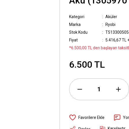
Akü (1305970
Kategori
Aküler
Marka
Ryobi
Stok Kodu
T513300505
Fiyat
5.416,67 TL 
*6.500,00 TL den başlayan taksitl
6.500 TL
Yo
Karşılaştır
Paylaş