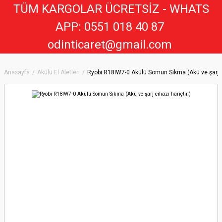
TÜM KARGOLAR ÜCRETSİZ - WHATS
APP: 0551 018 40 8
7
odinticaret@gmail.com
Anasayfa
Akülü El Aletleri
Ryobi R18IW7-0 Akülü Somun Sıkma (Akü ve şarj ci