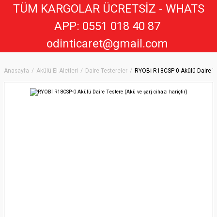
TÜM KARGOLAR ÜCRETSİZ - WHATS
APP: 0551 018 40 8
7
odinticaret@gmail.com
Anasayfa
Akülü El Aletleri
Daire Testereler
RYOBİ R18CSP-0 Akülü Daire Tes