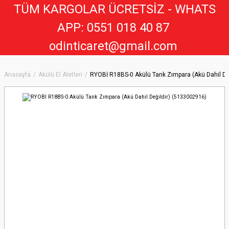
TÜM KARGOLAR ÜCRETSİZ - WHATS
APP: 0551 018 40 8
7
odinticaret@gmail.com
Anasayfa
Akülü El Aletleri
RYOBİ R18BS-0 Akülü Tank Zımpara (Akü Dahil De