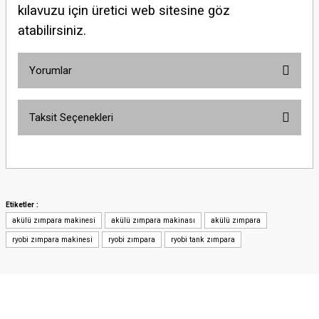
kılavuzu için üretici web sitesine göz
atabilirsiniz.
Yorumlar
Taksit Seçenekleri
Bu ürüne ilk yorumu siz yapın!
Yorum Yaz
Etiketler :
akülü zımpara makinesi
akülü zımpara makinası
akülü zımpara
ryobi zımpara makinesi
ryobi zımpara
ryobi tank zımpara