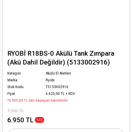
RYOBİ R18BS-0 Akülü Tank Zımpara
(Akü Dahil Değildir) (5133002916)
Kategori
Akülü El Aletleri
Marka
Ryobi
Stok Kodu
T5133002916
Fiyat
6.625,00 TL + KDV
*6.950,00 TL den başlayan taksitlerle!
7.950 TL
6.950 TL
%13