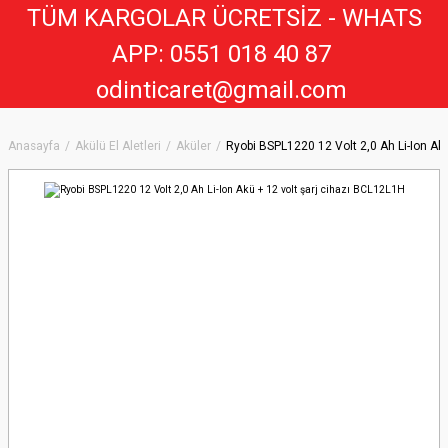
TÜM KARGOLAR ÜCRETSİZ - WHATS
APP: 0551 018 40 8
7
odinticaret@gmail.com
Anasayfa
Akülü El Aletleri
Aküler
Ryobi BSPL1220 12 Volt 2,0 Ah Li-Ion Ak