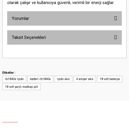
olarak çalışır ve kullanıcıya güvenli, verimli bir enerji sağlar.
Yorumlar
Taksit Seçenekleri
Bu ürüne ilk yorumu siz yapın!
Yorum Yaz
Etiketler :
rb1840x ryobi
batteri rb1840x
ryobi akü
4 amper akü
18 volt batarya
18 volt şarjlı matkap pili