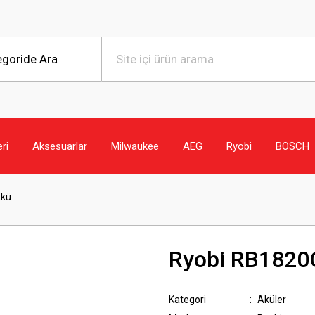
eri
Aksesuarlar
Milwaukee
AEG
Ryobi
BOSCH
Akü
Ryobi RB1820C
Kategori
Aküler