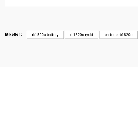
Etiketler :
rb1820c battery
rb1820c ryobi
batterie rb1820c