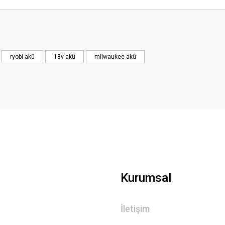
Bu ürüne ilk yorumu siz yapın!
Yorum Yaz
ryobi akü
18v akü
milwaukee akü
Kurumsal
İletişim