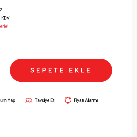
2
+ KDV
erle!
SEPETE EKLE
rum Yap
Tavsiye Et
Fiyatı Alarmı