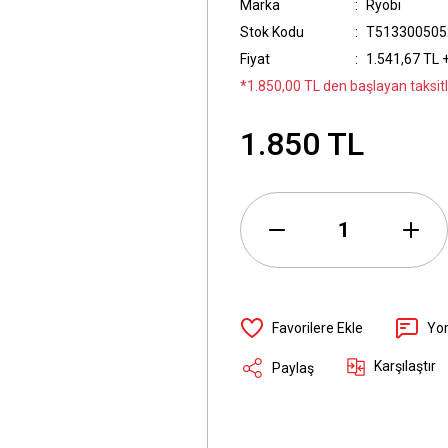
Marka
Ryobi
Stok Kodu
T513300505
Fiyat
1.541,67 TL 
*1.850,00 TL den başlayan taksitl
1.850 TL
Yo
Karşılaştır
Paylaş