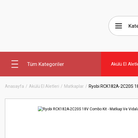
Tüm Kategoriler
Akülü El Aletl
Anasayfa
Akülü El Aletleri
Matkaplar
Ryobi RCK182A-2C20S 18