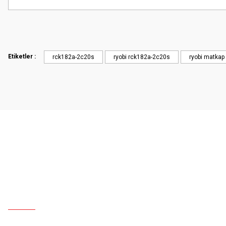
Etiketler :
rck182a-2c20s
ryobi rck182a-2c20s
ryobi matkap