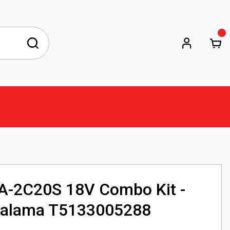
A-2C20S 18V Combo Kit -
dalama T5133005288