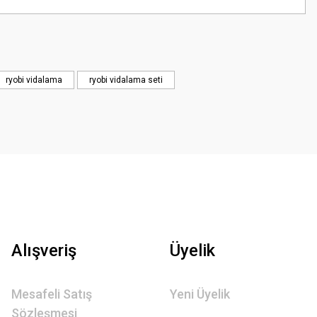
ryobi vidalama
ryobi vidalama seti
Alışveriş
Üyelik
Mesafeli Satış
Yeni Üyelik
Sözleşmesi