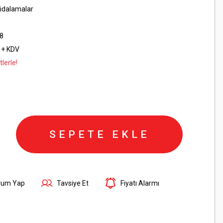
idalamalar
8
 + KDV
lerle!
SEPETE EKLE
rum Yap
Tavsiye Et
Fiyatı Alarmı