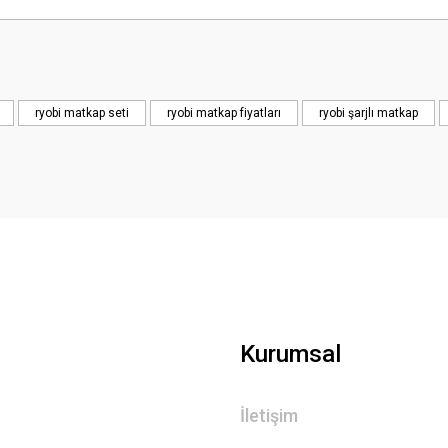
Bu ürüne ilk yorumu siz yapın!
Yorum Yaz
ryobi matkap seti
ryobi matkap fiyatları
ryobi şarjlı matkap
Kurumsal
İletişim