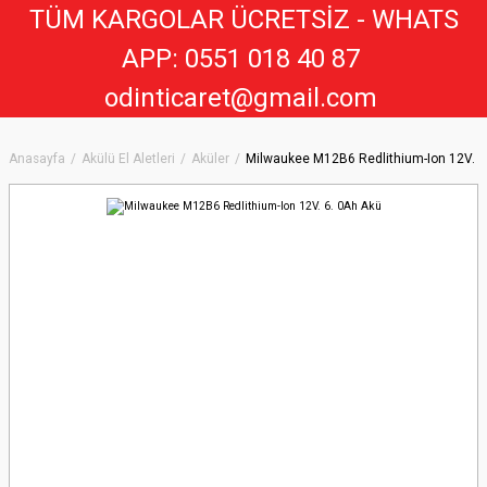
TÜM KARGOLAR ÜCRETSİZ - WHATS
APP: 0551 018 40 8
7
odinticaret@gmail.com
Anasayfa
Akülü El Aletleri
Aküler
Milwaukee M12B6 Redlithium-Ion 12V. 6