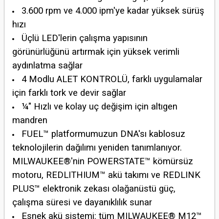
3.600 rpm ve 4.000 ipm'ye kadar yüksek sürüş
hızı
Üçlü LED'lerin çalışma yapısının
görünürlüğünü artırmak için yüksek verimli
aydınlatma sağlar
4 Modlu ALET KONTROLÜ, farklı uygulamalar
için farklı tork ve devir sağlar
¼″ Hızlı ve kolay uç değişim için altıgen
mandren
FUEL™ platformumuzun DNA'sı kablosuz
teknolojilerin dağılımı yeniden tanımlanıyor.
MILWAUKEE®'nin POWERSTATE™ kömürsüz
motoru, REDLITHIUM™ akü takımı ve REDLINK
PLUS™ elektronik zekası olağanüstü güç,
çalışma süresi ve dayanıklılık sunar
Esnek akü sistemi: tüm MILWAUKEE® M12™