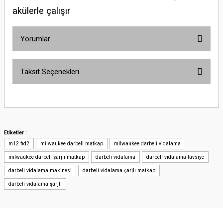
akülerle çalışır
Yorumlar
Taksit Seçenekleri
Bu ürüne ilk yorumu siz yapın!
Yorum Yaz
Etiketler :
m12 fıd2
milwaukee darbeli matkap
milwaukee darbeli vidalama
milwaukee darbeli şarjlı matkap
darbeli vidalama
darbeli vidalama tavsiye
darbeli vidalama makinesi
darbeli vidalama şarjlı matkap
darbeli vidalama şarjlı