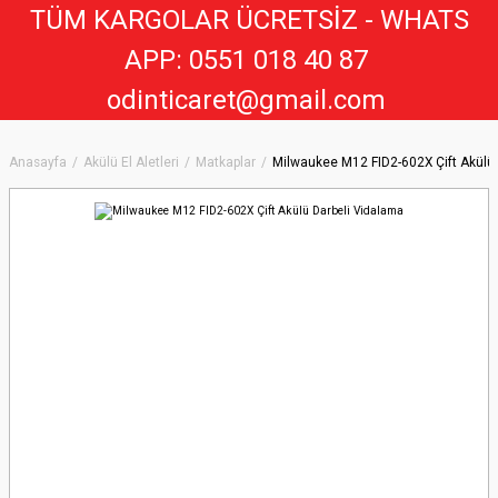
TÜM KARGOLAR ÜCRETSİZ - WHATS
APP: 0551 018 40 8
7
odinticaret@gmail.com
Anasayfa
Akülü El Aletleri
Matkaplar
Milwaukee M12 FID2-602X Çift Akülü