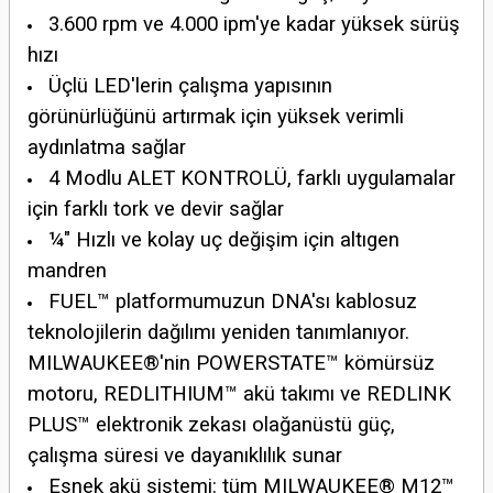
3.600 rpm ve 4.000 ipm'ye kadar yüksek sürüş
hızı
Üçlü LED'lerin çalışma yapısının
görünürlüğünü artırmak için yüksek verimli
aydınlatma sağlar
4 Modlu ALET KONTROLÜ, farklı uygulamalar
için farklı tork ve devir sağlar
¼″ Hızlı ve kolay uç değişim için altıgen
mandren
FUEL™ platformumuzun DNA'sı kablosuz
teknolojilerin dağılımı yeniden tanımlanıyor.
MILWAUKEE®'nin POWERSTATE™ kömürsüz
motoru, REDLITHIUM™ akü takımı ve REDLINK
PLUS™ elektronik zekası olağanüstü güç,
çalışma süresi ve dayanıklılık sunar
Esnek akü sistemi: tüm MILWAUKEE® M12™