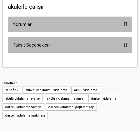
akülerle çalışır
Yorumlar
Taksit Seçenekleri
Bu ürüne ilk yorumu siz yapın!
Yorum Yaz
Etiketler :
m12 fıd2
milwaukee darbeli vidalama
akülü vidalama
akülü vidalama tavsiye
akülü vidalama makinesi
darbeli vidalama
darbeli vidalama tavsiye
darbeli vidalama şarjlı matkap
darbeli vidalama makinesi