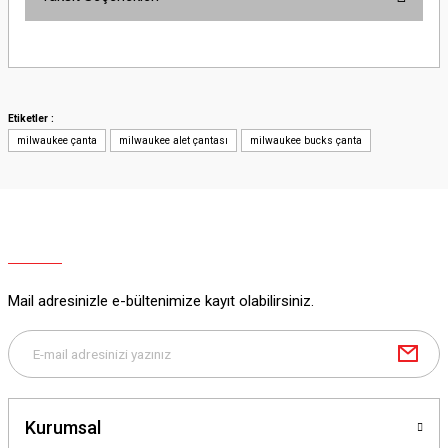
Bu ürüne ilk yorumu siz yapın!
Yorum Yaz
Etiketler :
milwaukee çanta
milwaukee alet çantası
milwaukee bucks çanta
Mail adresinizle e-bültenimize kayıt olabilirsiniz.
Kurumsal