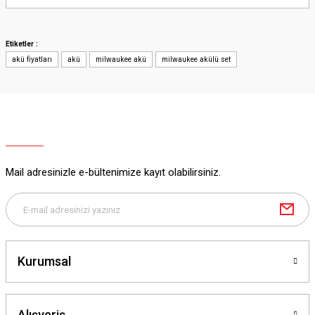
Yorum Yaz
Etiketler :
akü fiyatları
akü
milwaukee akü
milwaukee akülü set
Mail adresinizle e-bültenimize kayıt olabilirsiniz.
Kurumsal
Alışveriş