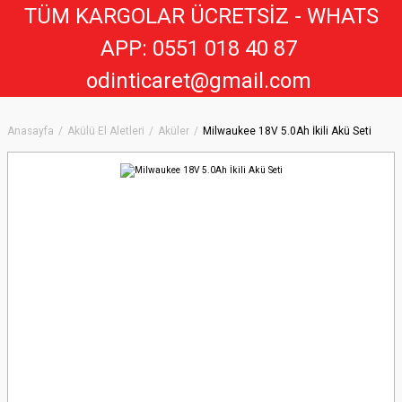
TÜM KARGOLAR ÜCRETSİZ - WHATS
APP: 0551 018 40 8
7
odinticaret@gmail.com
Anasayfa
Akülü El Aletleri
Aküler
Milwaukee 18V 5.0Ah İkili Akü Seti