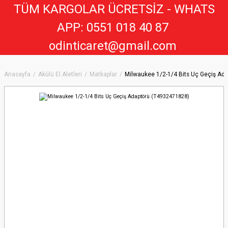
TÜM KARGOLAR ÜCRETSİZ - WHATS
APP: 0551 018 40 8
7
odinticaret@gmail.com
Anasayfa
Akülü El Aletleri
Matkaplar
Milwaukee 1/2-1/4 Bits Uç Geçiş Ad