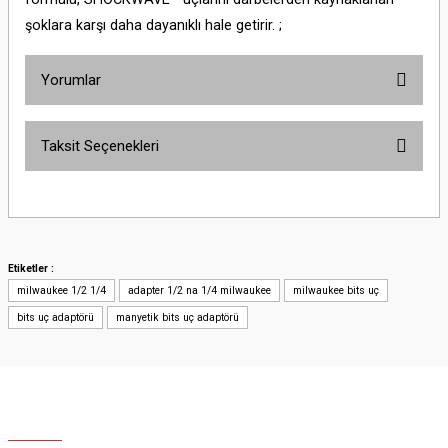
şoklara karşı daha dayanıklı hale getirir. ;
Yorumlar
Taksit Seçenekleri
Bu ürüne ilk yorumu siz yapın!
Yorum Yaz
Etiketler :
milwaukee 1/2 1/4
adapter 1/2 na 1/4 milwaukee
milwaukee bits uç
bits uç adaptörü
manyetik bits uç adaptörü