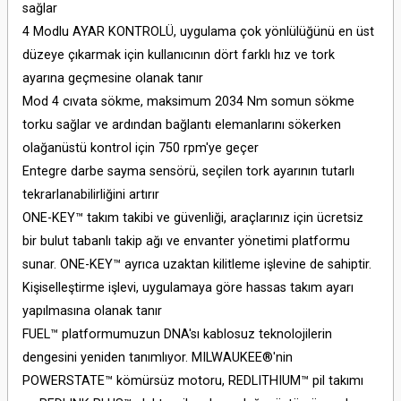
sağlar
4 Modlu AYAR KONTROLÜ, uygulama çok yönlülüğünü en üst
düzeye çıkarmak için kullanıcının dört farklı hız ve tork
ayarına geçmesine olanak tanır
Mod 4 cıvata sökme, maksimum 2034 Nm somun sökme
torku sağlar ve ardından bağlantı elemanlarını sökerken
olağanüstü kontrol için 750 rpm'ye geçer
Entegre darbe sayma sensörü, seçilen tork ayarının tutarlı
tekrarlanabilirliğini artırır
ONE-KEY™ takım takibi ve güvenliği, araçlarınız için ücretsiz
bir bulut tabanlı takip ağı ve envanter yönetimi platformu
sunar. ONE-KEY™ ayrıca uzaktan kilitleme işlevine de sahiptir.
Kişiselleştirme işlevi, uygulamaya göre hassas takım ayarı
yapılmasına olanak tanır
FUEL™ platformumuzun DNA'sı kablosuz teknolojilerin
dengesini yeniden tanımlıyor. MILWAUKEE®'nin
POWERSTATE™ kömürsüz motoru, REDLITHIUM™ pil takımı