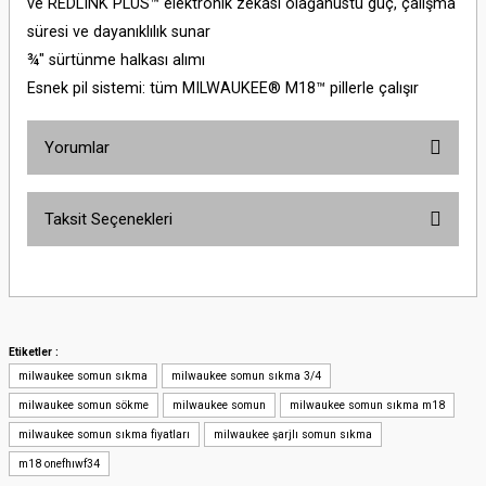
ve REDLINK PLUS™ elektronik zekası olağanüstü güç, çalışma
süresi ve dayanıklılık sunar
¾″ sürtünme halkası alımı
Esnek pil sistemi: tüm MILWAUKEE® M18™ pillerle çalışır
Yorumlar
Taksit Seçenekleri
Bu ürüne ilk yorumu siz yapın!
Yorum Yaz
Etiketler :
milwaukee somun sıkma
milwaukee somun sıkma 3/4
milwaukee somun sökme
milwaukee somun
milwaukee somun sıkma m18
milwaukee somun sıkma fiyatları
milwaukee şarjlı somun sıkma
m18 onefhıwf34