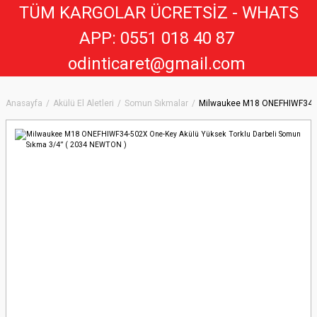
TÜM KARGOLAR ÜCRETSİZ - WHATS
APP: 0551 018 40 8
7
odinticaret@gmail.com
Anasayfa
Akülü El Aletleri
Somun Sıkmalar
Milwaukee M18 ONEFHIWF34-50