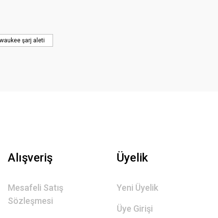
waukee şarj aleti
Alışveriş
Üyelik
Mesafeli Satış
Yeni Üyelik
Sözleşmesi
Üye Girişi