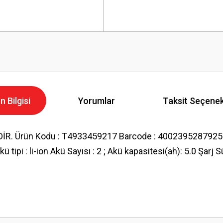
n Bilgisi
Yorumlar
Taksit Seçenek
 Ürün Kodu : T4933459217 Barcode : 4002395287925 
akü tipi : li-ion Akü Sayısı : 2 ; Akü kapasitesi(ah): 5.0 
Bu ürüne ilk yorumu siz yapın!