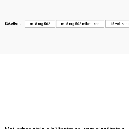
Etiketler :
m18 nrg-502
m18 nrg-502 milwaukee
18 volt şarjl