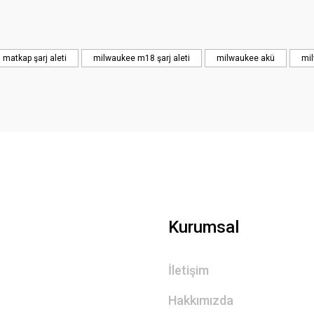
Yorum Yaz
ı matkap şarj aleti
milwaukee m18 şarj aleti
milwaukee akü
mil
Kurumsal
İletişim
Hakkımızda