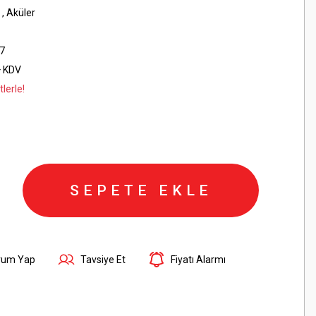
,
Aküler
7
+ KDV
lerle!
SEPETE EKLE
rum Yap
Tavsiye Et
Fiyatı Alarmı