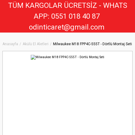
TÜM KARGOLAR ÜCRETSİZ - WHATS
APP: 0551 018 40 8
7
odinticaret@gmail.com
Anasayfa
Akülü El Aletleri
Milwaukee M18 FPP4C-555T - Dörtlü Montaj Seti