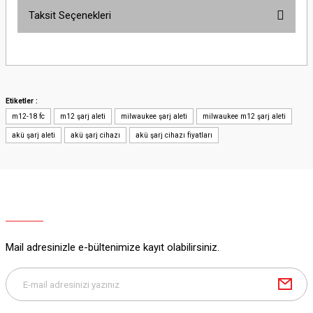
Taksit Seçenekleri
Bu ürüne ilk yorumu siz yapın!
Yorum Yaz
Etiketler :
m12-18 fc
m12 şarj aleti
milwaukee şarj aleti
milwaukee m12 şarj aleti
akü şarj aleti
akü şarj cihazı
akü şarj cihazı fiyatları
Mail adresinizle e-bültenimize kayıt olabilirsiniz.