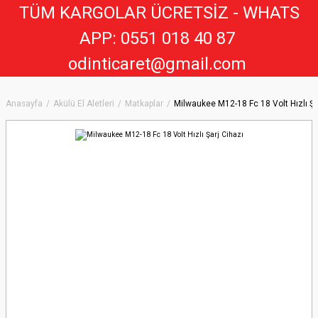
TÜM KARGOLAR ÜCRETSİZ - WHATS
APP: 0551 018 40 8
7
odinticaret@gmail.com
Anasayfa
Akülü El Aletleri
Matkaplar
Milwaukee M12-18 Fc 18 Volt Hızlı Şa